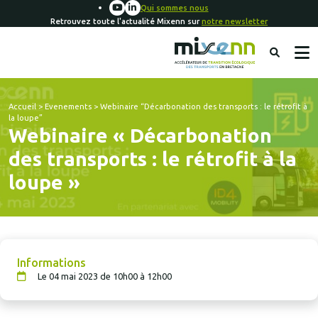
Qui sommes nous
Retrouvez toute l'actualité Mixenn sur
notre newsletter
Accueil
>
Evenements
>
Webinaire “Décarbonation des transports : le rétrofit à
la loupe”
Webinaire « Décarbonation
des transports : le rétrofit à la
loupe »
Informations
Le 04 mai 2023 de 10h00 à 12h00