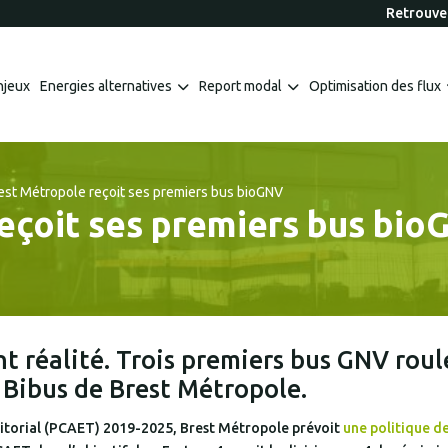
Retrouvez
njeux
Energies alternatives
Report modal
Optimisation des flux
est Métropole reçoit ses premiers bus bioGNV
eçoit ses premiers bus bi
nt réalité. Trois premiers bus GNV roul
u Bibus de Brest Métropole.
rritorial (PCAET) 2019-2025, Brest Métropole prévoit
une politique d