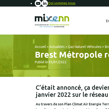
Qui sommes nous
E
Accueil
>
Actualités
>
Gaz Naturel Véhicules
>
Br
Brest Métropole r
Publié le 03/01/2022
C’était annoncé, ça devie
janvier 2022 sur le résea
Au travers de son Plan Climat Air Energie Te