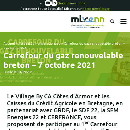
Qui sommes nous
Retrouvez toute l'actualité Mixenn sur
notre newsletter
Accueil
>
Actualités
>
Uncategorized
>
Carrefour du gaz renouvelable breton –
7 octobre 2021
Carrefour du gaz renouvelable
breton – 7 octobre 2021
Publié le 01/09/2021
Le Village By CA Côtes d’Armor et les
Caisses du Crédit Agricole en Bretagne, en
partenariat avec GRDF, le SDE 22, la SEM
Energies 22 et CERFRANCE, vous
er
proposent de participer au 1
Carrefour