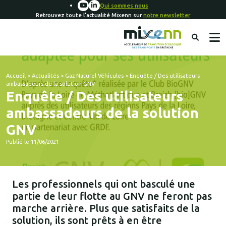
Qui sommes nous
Retrouvez toute l'actualité Mixenn sur
notre newsletter
Accueil
>
Actualités
>
Gaz Naturel Véhicules
>
Enquête / Des utilisateurs
ambassadeurs de la solution GNV
Enquête / Des utilisateurs
ambassadeurs de la solution
GNV
Publié le 11/06/2021
Les professionnels qui ont basculé une
partie de leur flotte au GNV ne feront pas
marche arrière. Plus que satisfaits de la
solution, ils sont prêts à en être