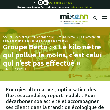
Qui sommes nous
Retrouvez toute l'actualité Mixenn sur
notre newsletter
Accueil
>
Actualités
>
Mix énergétique
>
Groupe Berto : « Le kilomètre qui
pollue le moins, c’est celui qui n’est pas effectué »
Groupe Berto : « Le kilomètre
qui pollue le moins, c’est celui
qui n’est pas effectué »
Publié le 19/02/2024
Energies alternatives, optimisation des
flux, écoconduite, report modal… Pour
décarboner son activité et accompagner
ses clients dans la transition écologique de