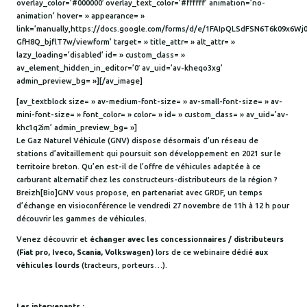
overlay_color=’#000000′ overlay_text_color=’#ffffff’ animation=’no-
animation’ hover= » appearance= »
link=’manually,https://docs.google.com/forms/d/e/1FAIpQLSdFSN6T6k09x6
GfH8Q_bjflT7w/viewform’ target= » title_attr= » alt_attr= »
lazy_loading=’disabled’ id= » custom_class= »
av_element_hidden_in_editor=’0′ av_uid=’av-kheqo3xg’
admin_preview_bg= »][/av_image]
[av_textblock size= » av-medium-font-size= » av-small-font-size= » av-
mini-font-size= » font_color= » color= » id= » custom_class= » av_uid=’av-
khc1q2im’ admin_preview_bg= »]
Le Gaz Naturel Véhicule (GNV) dispose désormais d’un réseau de
stations d’avitaillement qui poursuit son développement en 2021 sur le
territoire breton. Qu’en est-il de l’offre de véhicules adaptée à ce
carburant alternatif chez les constructeurs-distributeurs de la région ?
Breizh[Bio]GNV vous propose, en partenariat avec GRDF, un temps
d’échange en visioconférence le vendredi 27 novembre de 11h à 12 h pour
découvrir les gammes de véhicules.
Venez découvrir et
échanger avec les concessionnaires / distributeurs
(Fiat pro, Iveco, Scania, Volkswagen)
lors de ce webinaire dédié
aux
véhicules lourds
(tracteurs, porteurs…).
Les intervenants :