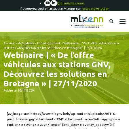
Qui sommes nous
Retrouvez toute l'actualité Mixenn sur
notre newsletter
Accueil
>
Actualités
>
Uncategorized
>
Webinaire | “De l’offre véhicules aux
stations GNV, Découvrez les solutions en Bretagne” | 27/11/2020
Webinaire | « De l’offre
véhicules aux stations GNV,
Découvrez les solutions en
Bretagne » | 27/11/2020
Publié le 10/11/2020
[av_image src=’https://www.biognv.bzh/wp-content/uploads/201116-
post_linkedin.jpg’ attachment=’3246′ attachment_size=’full’ copyright= »
caption= » styling= » align=’center’ font_size= » overlay_opacity=’0.4′