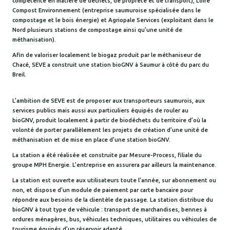
compétente en matière de déchets, de propreté et de transport), Loire
Compost Environnement (entreprise saumuroise spécialisée dans le
compostage et le bois énergie) et Agriopale Services (exploitant dans le
Nord plusieurs stations de compostage ainsi qu’une unité de
méthanisation).
Afin de valoriser localement le biogaz produit par le méthaniseur de
Chacé, SEVE a construit une station bioGNV à Saumur à côté du parc du
Breil.
L’ambition de SEVE est de proposer aux transporteurs saumurois, aux
services publics mais aussi aux particuliers équipés de rouler au
bioGNV, produit localement à partir de biodéchets du territoire d’où la
volonté de porter parallèlement les projets de création d’une unité de
méthanisation et de mise en place d’une station bioGNV.
La station a été réalisée et construite par Mesure-Process, filiale du
groupe MPH Energie. L’entreprise en assurera par ailleurs la maintenance.
La station est ouverte aux utilisateurs toute l’année, sur abonnement ou
non, et dispose d’un module de paiement par carte bancaire pour
répondre aux besoins de la clientèle de passage. La station distribue du
bioGNV à tout type de véhicule : transport de marchandises, bennes à
ordures ménagères, bus, véhicules techniques, utilitaires ou véhicules de
tourisme équipés d’un réservoir adapté.