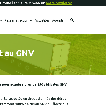
 toute l'actualité Mixenn sur
notre newsletter
Passer à l’action
Actualités
Agenda
Les fiches outils Mixenn à télécharger
Les aides financières et appels à projets
nt au GNV
re pour acquérir près de 150 véhicules GNV
 nantaise, votée en début d’année dernière :
t notamment 100% de bus au GNV ou électrique