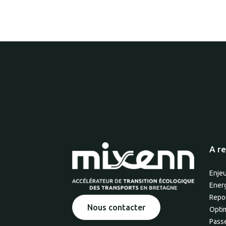
A re
Enje
Energ
Repo
Nous contacter
Optim
Passe