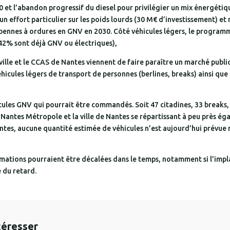
020 et l’abandon progressif du diesel pour privilégier un mix énergétiq
n effort particulier sur les poids lourds (30 M€ d’investissement) e
 bennes à ordures en GNV en 2030. Côté véhicules légers, le program
(42% sont déjà GNV ou électriques),
ille et le CCAS de Nantes viennent de faire paraître un marché public 
cules légers de transport de personnes (berlines, breaks) ainsi que de
cules GNV qui pourrait être commandés. Soit 47 citadines, 33 breaks, 7
Nantes Métropole et la ville de Nantes se répartissant à peu près é
tes, aucune quantité estimée de véhicules n’est aujourd’hui prévue m
imations pourraient être décalées dans le temps, notamment si l’impl
 du retard.
téresser