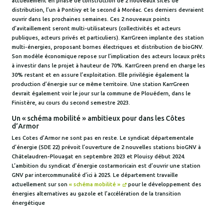
actuellement en phase de construction de 2 nouveaux sites de
distribution, l’un à Pontivy et le second à Moréac. Ces derniers devraient
ouvrir dans les prochaines semaines. Ces 2 nouveaux points
d’avitaillement seront multi-utilisateurs (collectivités et acteurs
publiques, acteurs privés et particuliers). KarrGreen implante des station
multi-énergies, proposant bornes électriques et distribution de bioGNV.
Son modèle économique repose sur l’implication des acteurs locaux prêts
à investir dans le projet à hauteur de 70%. KarrGreen prend en charge les
30% restant et en assure l’exploitation. Elle privilégie également la
production d’énergie sur ce même territoire. Une station KarrGreen
devrait également voir le jour sur la commune de Plouédern, dans le
Finistère, au cours du second semestre 2023.
Un « schéma mobilité » ambitieux pour dans les Côtes
d’Armor
Les Cotes d’Armor ne sont pas en reste. Le syndicat départementale
d’énergie (SDE 22) prévoit l’ouverture de 2 nouvelles stations bioGNV à
Châtelaudren-Plouagat en septembre 2023 et Plouisy début 2024.
L’ambition du syndicat d’énergie costarmoricain est d’ouvrir une station
GNV par intercommunalité d’ici à 2025. Le département travaille
actuellement sur son
« schéma mobilité »
pour le développement des
énergies alternatives au gazole et l’accélération de la transition
énergétique