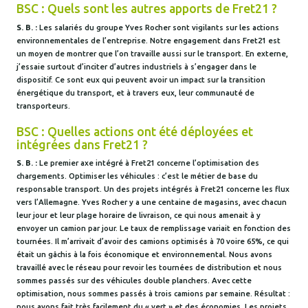
BSC : Quels sont les autres apports de Fret21 ?
S. B. :
Les salariés du groupe Yves Rocher sont vigilants sur les actions
environnementales de l’entreprise. Notre engagement dans Fret21 est
un moyen de montrer que l’on travaille aussi sur le transport. En externe,
j’essaie surtout d’inciter d’autres industriels à s’engager dans le
dispositif. Ce sont eux qui peuvent avoir un impact sur la transition
énergétique du transport, et à travers eux, leur communauté de
transporteurs.
BSC : Quelles actions ont été déployées et
intégrées dans Fret21 ?
S. B. :
Le premier axe intégré à Fret21 concerne l’optimisation des
chargements. Optimiser les véhicules : c’est le métier de base du
responsable transport. Un des projets intégrés à Fret21 concerne les flux
vers l’Allemagne. Yves Rocher y a une centaine de magasins, avec chacun
leur jour et leur plage horaire de livraison, ce qui nous amenait à y
envoyer un camion par jour. Le taux de remplissage variait en fonction des
tournées. Il m’arrivait d’avoir des camions optimisés à 70 voire 65%, ce qui
était un gâchis à la fois économique et environnemental. Nous avons
travaillé avec le réseau pour revoir les tournées de distribution et nous
sommes passés sur des véhicules double planchers. Avec cette
optimisation, nous sommes passés à trois camions par semaine. Résultat :
nous avons fait très facilement du « vert » et des économies. Les projets