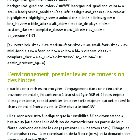
background_gradient_color2=’#ffffff’ background_gradient_color3= »
src= » background_position=’top left’ background_repeat=’no-repeat’
highlight= » highlight_size= » animation= » link= » linktarget= »
link_hover= » title_attr= » alt_attr= » mobile_display= » id= »
custom_class= » template_class= » aria_label= » av_uid= »
sc_version=’1.0′]
[av_textblock size= » av-medium-font-size= » av-small-font-size= » av-
mini-font-size= » font_color= » color= » id= » custom_class= »
template_class= » av_uid=’av-kz70xecv’ sc_version=’1.0′
admin_preview_bg= »]
L’environnement, premier levier de conversion
des flottes
Pour les entreprises interrogées, l’engagement dans une démarche
environnementale, faisant écho à leur stratégie RSE et à leurs enjeux
d’image externe, constituent les trois ressorts majeurs qui ont motivé le
changement d’énergie vers le GNV et/ou le bioGNV.
Elles sont ainsi
89%
à indiquer que la sensibilité à l’environnement a
beaucoup joué dans leur décision de convertir tout ou partie de leur
flotte. Arrivent ensuite les engagements RSE internes (
74%
), l’image de
l’entreprise (
71%
), la modernisation de la flotte (61%) et la demande des
donneurs d’ordre (
58%
).