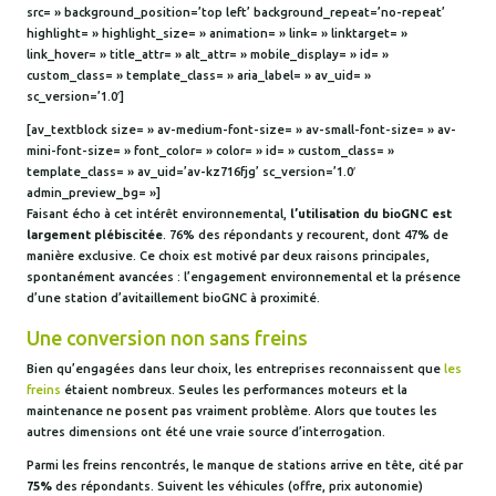
src= » background_position=’top left’ background_repeat=’no-repeat’
highlight= » highlight_size= » animation= » link= » linktarget= »
link_hover= » title_attr= » alt_attr= » mobile_display= » id= »
custom_class= » template_class= » aria_label= » av_uid= »
sc_version=’1.0′]
[av_textblock size= » av-medium-font-size= » av-small-font-size= » av-
mini-font-size= » font_color= » color= » id= » custom_class= »
template_class= » av_uid=’av-kz716fjg’ sc_version=’1.0′
admin_preview_bg= »]
Faisant écho à cet intérêt environnemental,
l’utilisation du bioGNC est
largement plébiscitée
. 76% des répondants y recourent, dont 47% de
manière exclusive. Ce choix est motivé par deux raisons principales,
spontanément avancées : l’engagement environnemental et la présence
d’une station d’avitaillement bioGNC à proximité.
Une conversion non sans freins
Bien qu’engagées dans leur choix, les entreprises reconnaissent que
les
freins
étaient nombreux. Seules les performances moteurs et la
maintenance ne posent pas vraiment problème. Alors que toutes les
autres dimensions ont été une vraie source d’interrogation.
Parmi les freins rencontrés, le manque de stations arrive en tête, cité par
75%
des répondants. Suivent les véhicules (offre, prix autonomie)