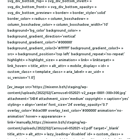
svg_div_bottom_flip= » svg_div_bottom_invert= »
svg_div_bottom_front= » svg_div_bottom_opacity= »
svg_div_bottom_preview= » border= » border_style=’solid’
border_color= » radius= » column_boxshadow= »
column_boxshadow_color= » column_boxshadow_width=’10’
background=’bg_color’ background_color= »
background_gradient_direction=’vertical’
background_gradient_color1=’#000000′
background_gradient_color2=’#ffffff’ background_gradient_color3= »
src= » background_position=’top left’ background_repeat=’no-repeat’
highlight= » highlight_size= » animation= » link= » linktarget= »
link_hover= » title_attr= » alt_attr= » mobile_display= » id= »
custom_class= » template_class= » aria_label= » av_uid= »
sc_version=’1.0′]
[av_image src=’https://mixenn.bzh/staging/wp-
content/uploads/2022/02/Carrousel•052021-v2_page-0001-300×300.jpg’
attachment=’5434′ attachment_size=’medium’ copyright= » caption=’yes’
styling= » align=’center’ font_size=’24’ overlay_opacity=’0.7′
overlay_color=’#dce389′ overlay_text_color=’#000000′ animation=’no-
animation’ hover= » appearance= »
link=’manually,https://mixenn.bzh/staging/wp-
content/uploads/2022/02/Carrousel•052021-v2.pdf’ target=’_blank’
title_attr= » alt_attr= » lazy_loading=’disabled’ id= » custom_class= »