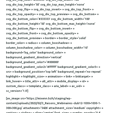
svg_div_top_height=’50’ svg_div_top_max_height=’none’
svg_div_top_flip= » svg_div_top_invert= » svg_div_top_front= »
svg_div_top_opacity= » svg_div_top_preview= » svg_div_bottom= »
svg_div_bottom_color=’#333333′ svg_div_bottom_width=’100′
svg_div_bottom_height=’50’ svg_div_bottom_max_height=’none’
svg_div_bottom_flip= » svg_div_bottom_invert= »
svg_div_bottom_front= » svg_div_bottom_opacity= »
svg_div_bottom_preview= » border= » border_style=’solid’
border_color= » radius= » column_boxshadow= »
column_boxshadow_color= » column_boxshadow_width=’10’
background=’bg_color’ background_color= »
background_gradient_direction=’vertical’
background_gradient_color1=’#000000′
background_gradient_color2=’#ffffff’ background_gradient_color3= »
src= » background_position=’top left’ background_repeat=’no-repeat’
highlight= » highlight_size= » animation= » link= » linktarget= »
link_hover= » title_attr= » alt_attr= » mobile_display= » id= »
custom_class= » template_class= » aria_label= » av_uid= »
sc_version=’1.0′]
[av_image src=’https://mixenn.bzh/staging/wp-
content/uploads/2022/02/3_Raisons_Webinaires-club12-1030×1030-1-
300×300.jpg’ attachment=’5426′ attachment_size=’medium’ copyright= »
caption= » styling= » align=’center’ font_size= » overlay_opacity=’0.4′