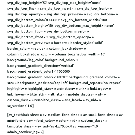
svg_div_top_height=’50’ svg_div_top_max_height=’none’
svg_div_top_flip= » svg_div_top_invert= » svg_div_top_front= »
svg_div_top_opacity= » svg_div_top_preview= » svg_div_bottom= »
svg_div_bottom_color=’#333333′ svg_div_bottom_width=’100′
svg_div_bottom_height=’50’ svg_div_bottom_max_height=’none’
svg_div_bottom_flip= » svg_div_bottom_invert= »
svg_div_bottom_front= » svg_div_bottom_opacity= »
svg_div_bottom_preview= » border= » border_style=’solid’
border_color= » radius= » column_boxshadow= »
column_boxshadow_color= » column_boxshadow_width=’10’
background=’bg_color’ background_color= »
background_gradient_direction=’vertical’
background_gradient_color1=’#000000′
background_gradient_color2=’#ffffff’ background_gradient_color3= »
src= » background_position=’top left’ background_repeat=’no-repeat’
highlight= » highlight_size= » animation= » link= » linktarget= »
link_hover= » title_attr= » alt_attr= » mobile_display= » id= »
custom_class= » template_class= » aria_label= » av_uid= »
sc_version=’1.0′]
[av_textblock size= » av-medium-font-size= » av-small-font-size= » av-
mini-font-size= » font_color= » color= » id= » custom_class= »
template_class= » av_uid=’av-kz70ubx4′ sc_version=’1.0′
admin_preview_bg= »]