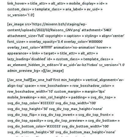
link_hover= » title_attr= » alt_attr= » mobile_display= » id= »
custom_class= » template_class= » aria_label= » av_uid= »
sc_version=’1.0′]
[av_image src=’https://mixenn.bzh/staging/wp-
content/uploads/2022/02/Raisons_GNV.png’ attachment=’5463′
attachment_size=’full’ copyright= » caption= » styling= » align=’center’
font_size= » overlay_opacity=’0.4′ overlay_color=’#000000′
overlay_text_color=’#ffffff’ animation=’no-animation’ hover= »
appearance= » link= » target= » title_attr= » alt_attr= »
lazy_loading=’disabled’ id= » custom_class= » template_class= »
av_element_hidden_in_editor=’0′ av_uid=’av-kz71c6xo’ sc_version=’1.0′
admin_preview_bg= »][/av_image]
[/av_one_half][av_one_half first min_height= » vertical_alignment=’av-
align-top’ space= » row_boxshadow= » row_boxshadow_color= »
row_boxshadow_width=’10’ custom_margin= » margin=’0px’
mobile_breaking= » min_col_height= » padding= » svg_div_top= »
svg_div_top_color=’#333333′ svg_div_top_width=’100′
svg_div_top_height=’50’ svg_div_top_max_height=’none’
svg_div_top_flip= » svg_div_top_invert= » svg_div_top_front= »
svg_div_top_opacity= » svg_div_top_preview= » svg_div_bottom= »
svg_div_bottom_color=’#333333′ svg_div_bottom_width=’100′
svg_div_bottom_height=’50’ svg_div_bottom_max_height=’none’