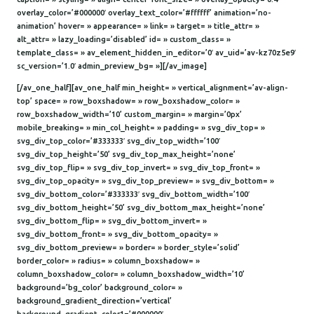
overlay_color=’#000000′ overlay_text_color=’#ffffff’ animation=’no-
animation’ hover= » appearance= » link= » target= » title_attr= »
alt_attr= » lazy_loading=’disabled’ id= » custom_class= »
template_class= » av_element_hidden_in_editor=’0′ av_uid=’av-kz70z5e9′
sc_version=’1.0′ admin_preview_bg= »][/av_image]
[/av_one_half][av_one_half min_height= » vertical_alignment=’av-align-
top’ space= » row_boxshadow= » row_boxshadow_color= »
row_boxshadow_width=’10’ custom_margin= » margin=’0px’
mobile_breaking= » min_col_height= » padding= » svg_div_top= »
svg_div_top_color=’#333333′ svg_div_top_width=’100′
svg_div_top_height=’50’ svg_div_top_max_height=’none’
svg_div_top_flip= » svg_div_top_invert= » svg_div_top_front= »
svg_div_top_opacity= » svg_div_top_preview= » svg_div_bottom= »
svg_div_bottom_color=’#333333′ svg_div_bottom_width=’100′
svg_div_bottom_height=’50’ svg_div_bottom_max_height=’none’
svg_div_bottom_flip= » svg_div_bottom_invert= »
svg_div_bottom_front= » svg_div_bottom_opacity= »
svg_div_bottom_preview= » border= » border_style=’solid’
border_color= » radius= » column_boxshadow= »
column_boxshadow_color= » column_boxshadow_width=’10’
background=’bg_color’ background_color= »
background_gradient_direction=’vertical’
background_gradient_color1=’#000000′