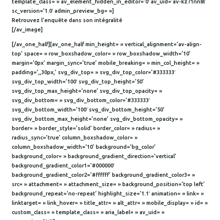
template_class= » av_element_hidden_in_editor=’0′ av_uid=’av-kz71nn8l’
sc_version=’1.0′ admin_preview_bg= »]
Retrouvez l’enquête dans son intégralité
[/av_image]
[/av_one_half][av_one_half min_height= » vertical_alignment=’av-align-
top’ space= » row_boxshadow_color= » row_boxshadow_width=’10’
margin=’0px’ margin_sync=’true’ mobile_breaking= » min_col_height= »
padding=’,,30px,’ svg_div_top= » svg_div_top_color=’#333333′
svg_div_top_width=’100′ svg_div_top_height=’50’
svg_div_top_max_height=’none’ svg_div_top_opacity= »
svg_div_bottom= » svg_div_bottom_color=’#333333′
svg_div_bottom_width=’100′ svg_div_bottom_height=’50’
svg_div_bottom_max_height=’none’ svg_div_bottom_opacity= »
border= » border_style=’solid’ border_color= » radius= »
radius_sync=’true’ column_boxshadow_color= »
column_boxshadow_width=’10’ background=’bg_color’
background_color= » background_gradient_direction=’vertical’
background_gradient_color1=’#000000′
background_gradient_color2=’#ffffff’ background_gradient_color3= »
src= » attachment= » attachment_size= » background_position=’top left’
background_repeat=’no-repeat’ highlight_size=’1.1′ animation= » link= »
linktarget= » link_hover= » title_attr= » alt_attr= » mobile_display= » id= »
custom_class= » template_class= » aria_label= » av_uid= »