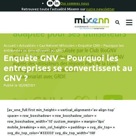
Qui sommes nous
Retrouvez toute l'actualité Mixenn sur
notre newsletter
Accueil
>
Actualités
>
Gaz Naturel Véhicules
>
Enquête GNV – Pourquoi les
entreprises se convertissent au GNV ?
Enquête GNV – Pourquoi les
entreprises se convertissent au
GNV ?
Publié le 02/09/2021
[av_one_full first min_height= » vertical_alignment=’av-align-top’
space= » row_boxshadow= » row_boxshadow_color= »
row_boxshadow_width=’10’ custom_margin= » margin=’0px’
mobile_breaking= » min_col_height= » padding= » svg_div_top= »
svg_div_top_color=’#333333′ svg_div_top_width=’100′