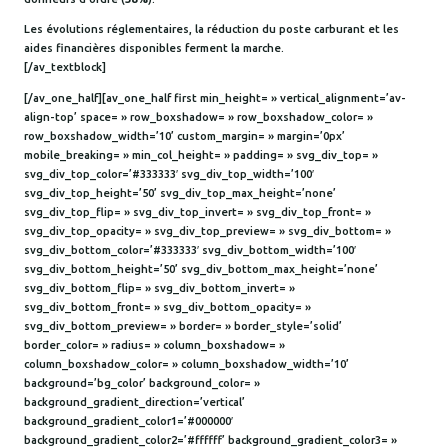
Les évolutions réglementaires, la réduction du poste carburant et les
aides financières disponibles ferment la marche.
[/av_textblock]
[/av_one_half][av_one_half first min_height= » vertical_alignment=’av-
align-top’ space= » row_boxshadow= » row_boxshadow_color= »
row_boxshadow_width=’10’ custom_margin= » margin=’0px’
mobile_breaking= » min_col_height= » padding= » svg_div_top= »
svg_div_top_color=’#333333′ svg_div_top_width=’100′
svg_div_top_height=’50’ svg_div_top_max_height=’none’
svg_div_top_flip= » svg_div_top_invert= » svg_div_top_front= »
svg_div_top_opacity= » svg_div_top_preview= » svg_div_bottom= »
svg_div_bottom_color=’#333333′ svg_div_bottom_width=’100′
svg_div_bottom_height=’50’ svg_div_bottom_max_height=’none’
svg_div_bottom_flip= » svg_div_bottom_invert= »
svg_div_bottom_front= » svg_div_bottom_opacity= »
svg_div_bottom_preview= » border= » border_style=’solid’
border_color= » radius= » column_boxshadow= »
column_boxshadow_color= » column_boxshadow_width=’10’
background=’bg_color’ background_color= »
background_gradient_direction=’vertical’
background_gradient_color1=’#000000′
background_gradient_color2=’#ffffff’ background_gradient_color3= »