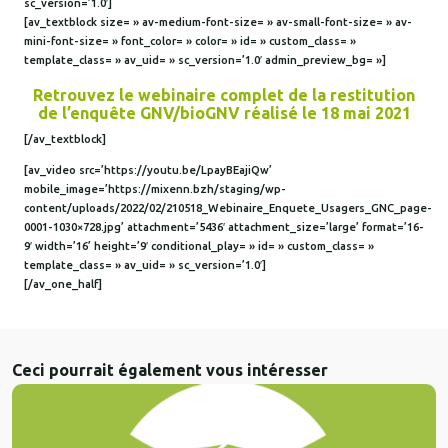
sc_version=’1.0′]
[av_textblock size= » av-medium-font-size= » av-small-font-size= » av-
mini-font-size= » font_color= » color= » id= » custom_class= »
template_class= » av_uid= » sc_version=’1.0′ admin_preview_bg= »]
Retrouvez le webinaire complet de la restitution
de l’enquête GNV/bioGNV réalisé le 18 mai 2021
[/av_textblock]
[av_video src=’https://youtu.be/LpayBEajiQw’
mobile_image=’https://mixenn.bzh/staging/wp-
content/uploads/2022/02/210518_Webinaire_Enquete_Usagers_GNC_page-
0001-1030×728.jpg’ attachment=’5436′ attachment_size=’large’ format=’16-
9′ width=’16’ height=’9′ conditional_play= » id= » custom_class= »
template_class= » av_uid= » sc_version=’1.0′]
[/av_one_half]
Ceci pourrait également vous intéresser