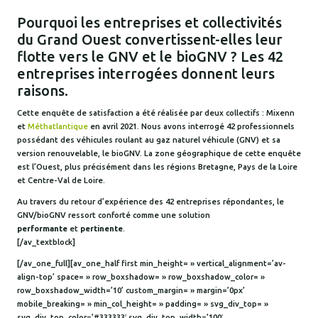
Pourquoi les entreprises et collectivités
du Grand Ouest convertissent-elles leur
flotte vers le GNV et le bioGNV ? Les 42
entreprises interrogées donnent leurs
raisons.
Cette enquête de satisfaction a été réalisée par deux collectifs : Mixenn
et
Méthatlantique
en avril 2021. Nous avons interrogé 42 professionnels
possédant des véhicules roulant au gaz naturel véhicule (GNV) et sa
version renouvelable, le bioGNV. La zone géographique de cette enquête
est l’Ouest, plus précisément dans les régions Bretagne, Pays de la Loire
et Centre-Val de Loire.
Au travers du retour d’expérience des 42 entreprises répondantes, le
GNV/bioGNV ressort conforté comme une solution
performante
et
pertinente
.
[/av_textblock]
[/av_one_full][av_one_half first min_height= » vertical_alignment=’av-
align-top’ space= » row_boxshadow= » row_boxshadow_color= »
row_boxshadow_width=’10’ custom_margin= » margin=’0px’
mobile_breaking= » min_col_height= » padding= » svg_div_top= »
svg_div_top_color=’#333333′ svg_div_top_width=’100′