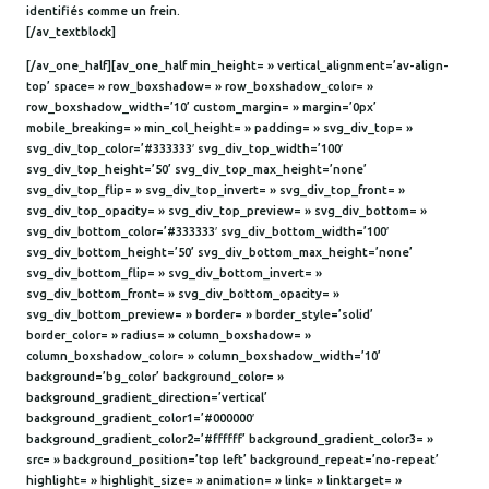
identifiés comme un frein.
[/av_textblock]
[/av_one_half][av_one_half min_height= » vertical_alignment=’av-align-
top’ space= » row_boxshadow= » row_boxshadow_color= »
row_boxshadow_width=’10’ custom_margin= » margin=’0px’
mobile_breaking= » min_col_height= » padding= » svg_div_top= »
svg_div_top_color=’#333333′ svg_div_top_width=’100′
svg_div_top_height=’50’ svg_div_top_max_height=’none’
svg_div_top_flip= » svg_div_top_invert= » svg_div_top_front= »
svg_div_top_opacity= » svg_div_top_preview= » svg_div_bottom= »
svg_div_bottom_color=’#333333′ svg_div_bottom_width=’100′
svg_div_bottom_height=’50’ svg_div_bottom_max_height=’none’
svg_div_bottom_flip= » svg_div_bottom_invert= »
svg_div_bottom_front= » svg_div_bottom_opacity= »
svg_div_bottom_preview= » border= » border_style=’solid’
border_color= » radius= » column_boxshadow= »
column_boxshadow_color= » column_boxshadow_width=’10’
background=’bg_color’ background_color= »
background_gradient_direction=’vertical’
background_gradient_color1=’#000000′
background_gradient_color2=’#ffffff’ background_gradient_color3= »
src= » background_position=’top left’ background_repeat=’no-repeat’
highlight= » highlight_size= » animation= » link= » linktarget= »