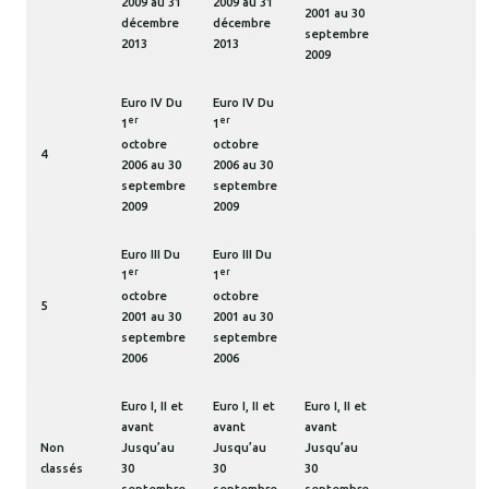
2009 au 31
2009 au 31
2001 au 30
décembre
décembre
septembre
2013
2013
2009
Euro IV Du
Euro IV Du
er
er
1
1
octobre
octobre
4
2006 au 30
2006 au 30
septembre
septembre
2009
2009
Euro III Du
Euro III Du
er
er
1
1
octobre
octobre
5
2001 au 30
2001 au 30
septembre
septembre
2006
2006
Euro I, II et
Euro I, II et
Euro I, II et
avant
avant
avant
Non
Jusqu’au
Jusqu’au
Jusqu’au
classés
30
30
30