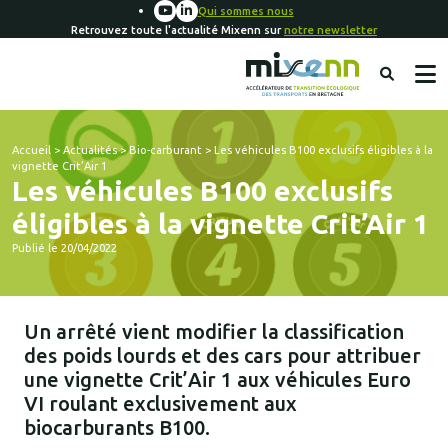
Qui sommes nous
Retrouvez toute l'actualité Mixenn sur
notre newsletter
Accueil
>
Actualités
>
Bio-carburant
>
Les véhicules B100 exclusifs éligibles à la
vignette Crit’Air 1
Les véhicules B100 exclusifs
éligibles à la vignette Crit’Air 1
Publié le 20/04/2022
Un arrêté vient modifier la classification
des poids lourds et des cars pour attribuer
une vignette Crit’Air 1 aux véhicules Euro
VI roulant exclusivement aux
biocarburants B100.