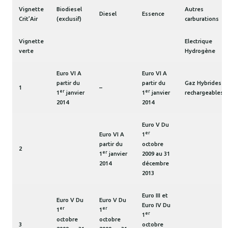
Vignette
Biodiesel
Autres
Diesel
Essence
Crit’Air
(exclusif)
carburations
Vignette
Electrique
verte
Hydrogène
Euro VI A
Euro VI A
partir du
partir du
Gaz Hybrides
1
–
er
er
1
janvier
1
janvier
rechargeables
2014
2014
Euro V Du
er
Euro VI A
1
partir du
octobre
2
er
1
janvier
2009 au 31
2014
décembre
2013
Euro III et
Euro V Du
Euro V Du
Euro IV Du
er
er
1
1
er
1
octobre
octobre
3
octobre