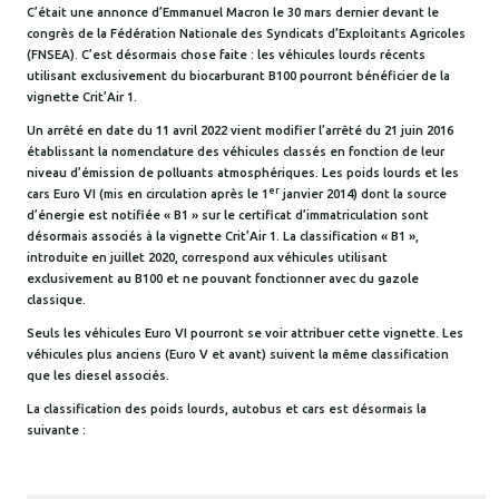
C’était une annonce d’Emmanuel Macron le 30 mars dernier devant le
congrès de la Fédération Nationale des Syndicats d’Exploitants Agricoles
(FNSEA). C’est désormais chose faite : les véhicules lourds récents
utilisant exclusivement du biocarburant B100 pourront bénéficier de la
vignette Crit’Air 1.
Un arrêté en date du 11 avril 2022 vient modifier l’arrêté du 21 juin 2016
établissant la nomenclature des véhicules classés en fonction de leur
niveau d’émission de polluants atmosphériques. Les poids lourds et les
er
cars Euro VI (mis en circulation après le 1
janvier 2014) dont la source
d’énergie est notifiée « B1 » sur le certificat d’immatriculation sont
désormais associés à la vignette Crit’Air 1. La classification « B1 »,
introduite en juillet 2020, correspond aux véhicules utilisant
exclusivement au B100 et ne pouvant fonctionner avec du gazole
classique.
Seuls les véhicules Euro VI pourront se voir attribuer cette vignette. Les
véhicules plus anciens (Euro V et avant) suivent la même classification
que les diesel associés.
La classification des poids lourds, autobus et cars est désormais la
suivante :