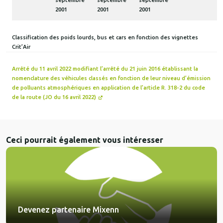
septembre
septembre
septembre
2001
2001
2001
Classification des poids lourds, bus et cars en fonction des vignettes
Crit’Air
Arrêté du 11 avril 2022 modifiant l’arrêté du 21 juin 2016 établissant la
nomenclature des véhicules classés en fonction de leur niveau d’émission
de polluants atmosphériques en application de l’article R. 318-2 du code
de la route (JO du 16 avril 2022)
Ceci pourrait également vous intéresser
Devenez partenaire Mixenn