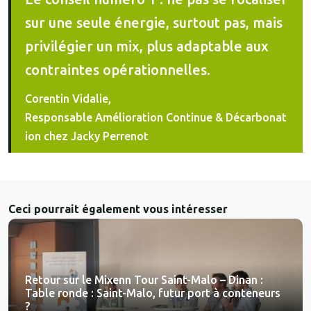
sur une seule énergie, surtout pas, mais
privilégier un mix, plus adaptable aux
contraintes opérationnelles.
Corentin Vidalie,
Responsable Amélioration Continue & Décarbonat
ion chez Jacky Perrenot
Ceci pourrait également vous intéresser
Retour sur le Mixenn Tour Saint-Malo – Dinan :
Table ronde : Saint-Malo, futur port à conteneurs
?