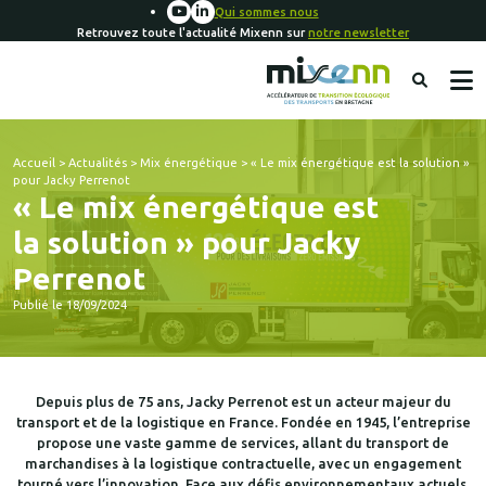
Qui sommes nous
Retrouvez toute l'actualité Mixenn sur
notre newsletter
Accueil
>
Actualités
>
Mix énergétique
>
« Le mix énergétique est la solution »
pour Jacky Perrenot
« Le mix énergétique est
la solution » pour Jacky
Perrenot
Publié le 18/09/2024
Depuis plus de 75 ans, Jacky Perrenot est un acteur majeur du
transport et de la logistique en France. Fondée en 1945, l’entreprise
propose une vaste gamme de services, allant du transport de
marchandises à la logistique contractuelle, avec un engagement
tourné vers l’innovation. Face aux défis environnementaux actuels,