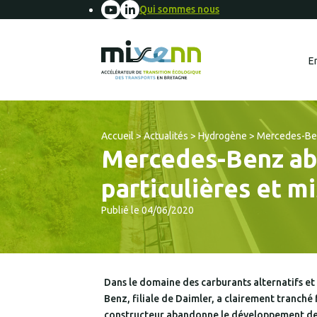
Qui sommes nous
E
Accueil
>
Actualités
>
Hydrogène
>
Mercedes-Benz
Mercedes-Benz aba
particulières et m
Publié le 04/06/2020
Dans le domaine des carburants alternatifs et
Benz, filiale de Daimler, a clairement tranch
constructeur abandonne le développement de l