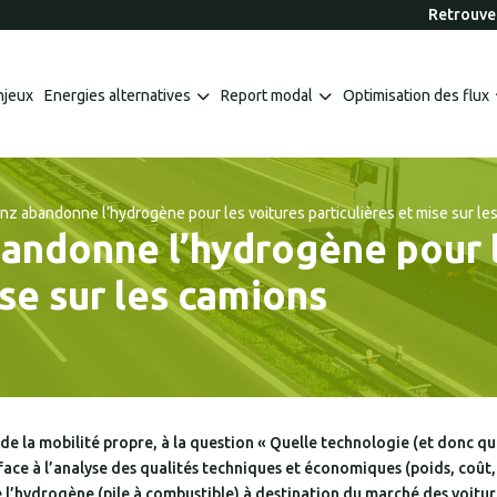
Retrouvez
njeux
Energies alternatives
Report modal
Optimisation des flux
 abandonne l’hydrogène pour les voitures particulières et mise sur le
ndonne l’hydrogène pour l
ise sur les camions
 de la mobilité propre, à la question « Quelle technologie (et donc q
é face à l’analyse des qualités techniques et économiques (poids, co
’hydrogène (pile à combustible) à destination du marché des voiture