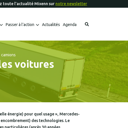
 toute l'actualité Mixenn sur
notre newsletter
Passer à l’action
Actualités
Agenda
Les fiches outils Mixenn à télécharger
Les aides financières et appels à projets
s camions
es voitures
uelle énergie) pour quel usage », Mercedes-
ût, encombrement) des technologies. Le
s particulières (après 30 années