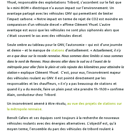
Yhuel, responsable des exploitations Tribord, s’accordent sur le fait que
la « mini-BOM » électrique n’a aucun impact sur l’environnement. Un
avantage partagé avec les véhicules GNV qui permettent de limiter
l’impact carbone. « Notre impact en terme de rejet de CO2 est moindre en
comparaison d’un véhicule diesel » affirme Clément Yhuel. L’autre
avantage est aussi que les véhicules ne sont plus siphonnés alors que
c’était souvent le cas avec des véhicules diesel.
Seule ombre au tableau pour le GNV, l’autonomie – qui est d’une journée
et demie – et le manque de
stations
d’avitaillement. «
Actuellement, il n’y
en a que deux sur la rocade rennaise. Nous sommes donc limités si nous sommes
dans le nord de Rennes. Nous devons aller dans le sud ou à l’ouest de la
métropole pour aller faire le plein et cela rajoute des kilomètres pour atteindre la
station
» explique Clément Yhuel. C’est, pour eux, l’inconvénient majeur
des véhicules roulant au GNV. Il est pointé directement par les
responsables et les chauffeurs, « il n’y a pas beaucoup de stations et
quand il y a du monde, faire un plein peut vite prendre 1h-1h30 » confirme
Alain, conducteur chez Tribord.
Un inconvénient amené à être résolu,
au vue des projets de stations sur
la métropole rennaise
.
Benoît Cafaro et ses équipes sont toujours à la recherche de nouveaux
véhicules roulants avec des énergies alternatives. L’objectif est, qu’à
moyen terme, l’ensemble du parc des véhicules de tribord roulent à