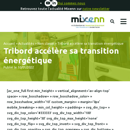
Qui sommes nous
Retrouvez toute l'actualité Mixenn sur
notre newsletter
Accueil
>
Actualités
>
Non classé
>
Tribord accélère sa transition énergétique
Tribord accélère sa transition
énergétique
Publié le 10/01/2022
[av_one_full first min_height= » vertical_alignment=’av-align-top’
space= » row_boxshadow= » row_boxshadow_color= »
row_boxshadow_width=’10’ custom_margin= » margin=’0px’
mobile_breaking= » min_col_height= » padding= » svg_div_top= »
svg_div_top_color=’#333333′ svg_div_top_width=’100′
svg_div_top_height=’50’ svg_div_top_max_height=’none’
svg_div_top_flip= » svg_div_top_invert= » svg_div_top_front= »
svg_div_top_opacity= » svg_div_top_preview= » svg_div_bottom= »