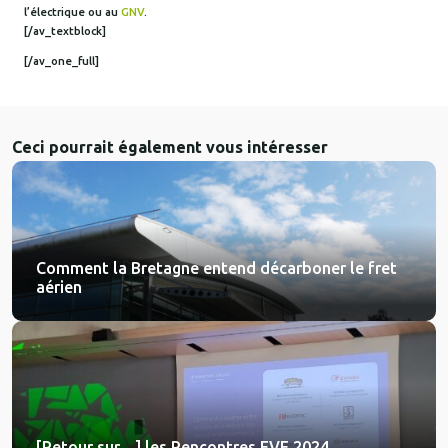
l’électrique ou au
GNV
.
[/av_textblock]
[/av_one_full]
Ceci pourrait également vous intéresser
Comment la Bretagne entend décarboner le fret
aérien
[Retour sur…] les Rencontres EVE 2024