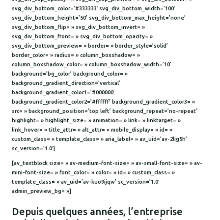
svg_div_bottom_color=’#333333′ svg_div_bottom_width=’100′
svg_div_bottom_height=’50’ svg_div_bottom_max_height=’none’
svg_div_bottom_flip= » svg_div_bottom_invert= »
svg_div_bottom_front= » svg_div_bottom_opacity= »
svg_div_bottom_preview= » border= » border_style=’solid’
border_color= » radius= » column_boxshadow= »
column_boxshadow_color= » column_boxshadow_width=’10’
background=’bg_color’ background_color= »
background_gradient_direction=’vertical’
background_gradient_color1=’#000000′
background_gradient_color2=’#ffffff’ background_gradient_color3= »
src= » background_position=’top left’ background_repeat=’no-repeat’
highlight= » highlight_size= » animation= » link= » linktarget= »
link_hover= » title_attr= » alt_attr= » mobile_display= » id= »
custom_class= » template_class= » aria_label= » av_uid=’av-2lig5h’
sc_version=’1.0′]
[av_textblock size= » av-medium-font-size= » av-small-font-size= » av-
mini-font-size= » font_color= » color= » id= » custom_class= »
template_class= » av_uid=’av-kuo9ijqw’ sc_version=’1.0′
admin_preview_bg= »]
Depuis quelques années, l’entreprise