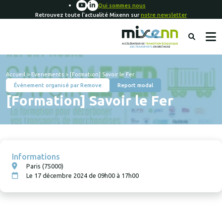
Qui sommes nous
Retrouvez toute l'actualité Mixenn sur
notre newsletter
Accueil
>
Evenements
>
[Formation] Savoir le Fer
Événement organisé par Remove
Report modal
[Formation] Savoir le Fer
Informations
Paris (75000)
Le 17 décembre 2024 de 09h00 à 17h00