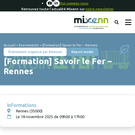
Qui sommes nous
Retrouvez toute l'actualité Mixenn sur
notre newsletter
Accueil
>
Evenements
>
[Formation] Savoir le Fer – Rennes
Événement organisé par Remove
Report modal
[Formation] Savoir le Fer –
Rennes
Informations
Rennes (35000)
Le 18 novembre 2025 de 09h00 à 17h00