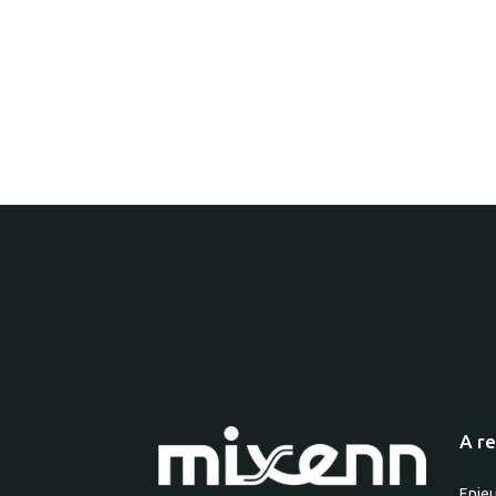
A re
Enje