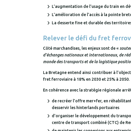
L’augmentation de l’usage du train en dév
L’amélioration de l’accès à la pointe bre
La desserte fine et durable des territoire
Relever le défi du fret ferrov
Côté marchandises, les enjeux sont de «
souten
d’échanges nationaux et internationaux, de rédui
monde des transports et de la logistique positi
La Bretagne entend ainsi contribuer à l’objecti
fret ferroviaire à 18% en 2030 et 25% à 2050.
En cohérence avec la stratégie régionale arrê
de recréer l’offre mer+fer, en réhabilitan
desservir les hinterlands portuaires
d’organiser le développement du transpor
centre de transport combiné (CTC) de R
de maintenir les connexions aux entrepris