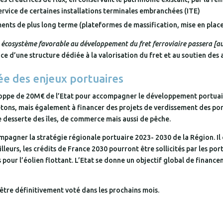
ervice de certaines installations terminales embranchées (ITE)
ents de plus long terme (plateformes de massification, mise en plac
n écosystème favorable au développement du fret ferroviaire passera [a
ce d’une structure dédiée à la valorisation du fret et au soutien des 
ée des enjeux portuaires
ppe de 20M€ de l’Etat pour accompagner le développement portuaire 
retons, mais également à financer des projets de verdissement des po
 desserte des îles, de commerce mais aussi de pêche.
ompagner la stratégie régionale portuaire 2023- 2030 de la Région. 
lleurs, les crédits de France 2030 pourront être sollicités par les po
pour l’éolien flottant. L’Etat se donne un objectif global de finan
être définitivement voté dans les prochains mois.