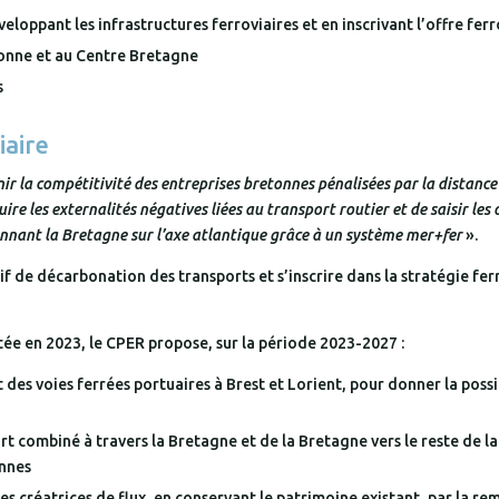
eloppant les infrastructures ferroviaires et en inscrivant l’offre f
tonne et au Centre Bretagne
s
iaire
ir la compétitivité des entreprises bretonnes pénalisées par la distanc
re les externalités négatives liées au transport routier et de saisir les
onnant la Bretagne sur l’axe atlantique grâce à un système mer+fer
».
f de décarbonation des transports et s’inscrire dans la stratégie ferr
tée en 2023, le CPER propose, sur la période 2023-2027 :
t des voies ferrées portuaires à Brest et Lorient, pour donner la possi
t combiné à travers la Bretagne et de la Bretagne vers le reste de 
ennes
es créatrices de flux, en conservant le patrimoine existant, par la re