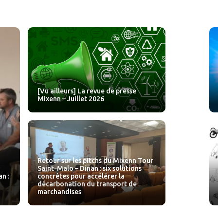
[Vu ailleurs] La revue de presse
Mixenn – Juillet 2026
Retour sur les pitchs du Mixenn Tour
Saint-Malo – Dinan : six solutions
n :
concrètes pour accélérer la
décarbonation du transport de
marchandises