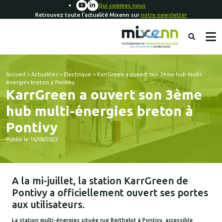
Qui sommes nous
Retrouvez toute l'actualité Mixenn sur
notre newsletter
Accueil
>
Actualités
>
Electrique
>
KarrGreen a ouvert son 3ème hub multi-
énergies breton à Pontivy
KarrGreen a ouvert son 3ème
hub multi-énergies breton à
Pontivy
Publié le 16/08/2023
A la mi-juillet, la station KarrGreen de
Pontivy a officiellement ouvert ses portes
aux utilisateurs.
La station multi-énergies située rue Berthelot à Pontivy, accessible