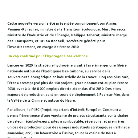
Cette nouvelle version a été présentée conjointement par
Agnès
Pannier-Runacher,
ministre de la Transition écologique,
Marc Ferracci
,
ministre de l’Industrie et de l’Énergie,
Philippe Tabarot
, ministre chargé
des Transports, et
Bruno Bonnell,
secrétaire général pour
l’investissement, en charge de France 2030.
Un cap confirmé pour l’hydrogène bas-carbone
Lancée en 2020, la stratégie hydrogène visait à faire émerger une filière
nationale autour de l’hydrogène bas-carbone, au service de la
souveraineté énergétique et industrielle de la France. Cinq ans plus tard,
l’État a accompagné plus de 150 projets, grâce notamment au plan France
2030, avec à la clé 8 000 emplois directs attendus d’ici 2030. Des sites
majeurs de production sont en cours de déploiement à Fos-sur-Mer, dans
la Vallée de la Chimie et autour du Havre.
Par ailleurs, le PIIEC (Projet Important d’Intérêt Européen Commun) a
permis l’émergence d’une vingtaine de projets structurants sur la chaîne
de valeur : électrolyseurs, piles à combustible, réservoirs, et premières
unités de production pour des usages industriels stratégiques (raffinage,
ammoniac, etc.). Du laboratoire à l’usine, toute la chaîne de R&D à