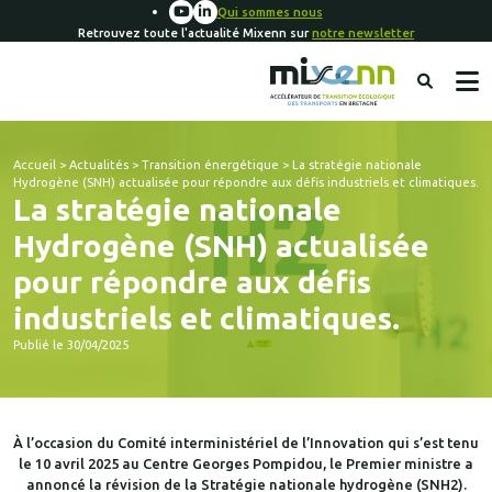
Qui sommes nous
Retrouvez toute l'actualité Mixenn sur
notre newsletter
Accueil
>
Actualités
>
Transition énergétique
>
La stratégie nationale
Hydrogène (SNH) actualisée pour répondre aux défis industriels et climatiques.
La stratégie nationale
Hydrogène (SNH) actualisée
pour répondre aux défis
industriels et climatiques.
Publié le 30/04/2025
À l’occasion du Comité interministériel de l’Innovation qui s’est tenu
le 10 avril 2025 au Centre Georges Pompidou, le Premier ministre a
annoncé la révision de la Stratégie nationale hydrogène (SNH2).