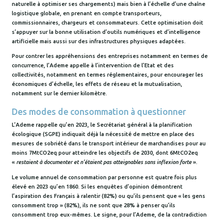
naturelle à optimiser ses chargements) mais bien à l’échelle d’une chaîne
logistique globale, en prenant en compte transporteurs,
commissionnaires, chargeurs et consommateurs. Cette optimisation doit
s’appuyer sur la bonne utilisation d’outils numériques et d’intelligence
artificielle mais aussi sur des infrastructures physiques adaptées.
Pour contrer les appréhensions des entreprises notamment en termes de
concurrence, l’Ademe appelle à l’intervention de l’Etat et des
collectivités, notamment en termes réglementaires, pour encourager les
économiques d’échelle, les effets de réseau et la mutualisation,
notamment sur le dernier kilomètre.
Des modes de consommation à questionner
L’Ademe rappelle qu’en 2023, le Secrétariat général à la planification
écologique (SGPE) indiquait déjà la nécessité de mettre en place des
mesures de sobriété dans le transport intérieur de marchandises pour au
moins 7MtCO2eq pour atteindre les objectifs de 2030, dont 6MtCO2eq
«
restaient à documenter et n’étaient pas atteignables sans inflexion forte
».
Le volume annuel de consommation par personne est quatre fois plus
élevé en 2023 qu’en 1860. Si les enquêtes d’opinion démontrent
l’aspiration des Français à ralentir (82%) ou qu’ils pensent que « les gens
consomment trop » (82%), ils ne sont que 28% à penser qu’ils
consomment trop eux-mêmes. Le signe, pour l’Ademe, de la contradiction