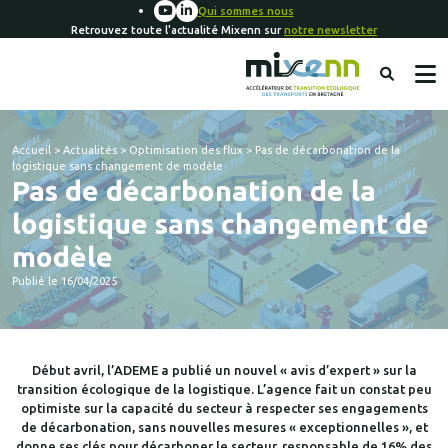
Qui sommes nous
Retrouvez toute l'actualité Mixenn sur
notre newsletter
Accueil
>
Actualités
>
Optimisation des flux
>
Pas de décarbonation de la
logistique sans changement de modèle
Pas de décarbonation de la
logistique sans changement de
modèle
Publié le 16/04/2025
Début avril, l’ADEME a publié un nouvel « avis d’expert » sur la
transition écologique de la logistique. L’agence fait un constat peu
optimiste sur la capacité du secteur à respecter ses engagements
de décarbonation, sans nouvelles mesures « exceptionnelles », et
donne ses clés pour décarboner le secteur, responsable de 16% des