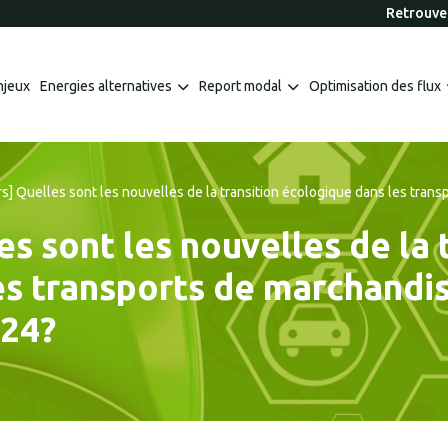
Retrouvez
njeux
Energies alternatives
Report modal
Optimisation des flux
urs] Quelles sont les nouvelles de la transition écologique dans les tra
es sont les nouvelles de la 
es transports de marchandi
024?