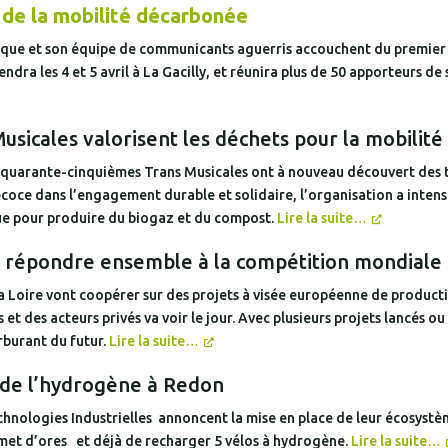
 de la mobilité décarbonée
êque et son équipe de communicants aguerris accouchent du premier 
dra les 4 et 5 avril à La Gacilly, et réunira plus de 50 apporteurs de s
usicales valorisent les déchets pour la mobilité
s quarante-cinquièmes Trans Musicales ont à nouveau découvert des ta
coce dans l’engagement durable et solidaire, l’organisation a intensi
que pour produire du biogaz et du compost.
Lire la suite…
nt répondre ensemble à la compétition mondiale
 Loire vont coopérer sur des projets à visée européenne de producti
s et des acteurs privés va voir le jour. Avec plusieurs projets lancés
arburant du futur.
Lire la suite…
 de l’hydrogène à Redon
echnologies Industrielles annoncent la mise en place de leur écosys
rmet d’ores et déjà de recharger 5 vélos à hydrogène.
Lire la suite…