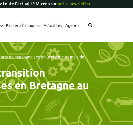
 toute l'actualité Mixenn sur
notre newsletter
Passer à l’action
Actualités
Agenda
Les fiches outils Mixenn à télécharger
Les aides financières et appels à projets
nsports de marchandises en Bretagne au mois de
transition
ses en Bretagne au