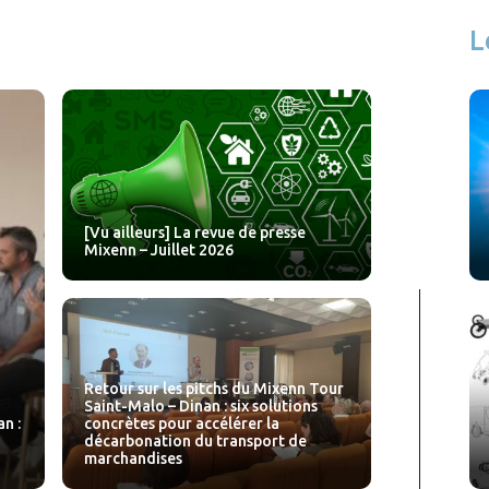
L
[Vu ailleurs] La revue de presse
Mixenn – Juillet 2026
Retour sur les pitchs du Mixenn Tour
Saint-Malo – Dinan : six solutions
n :
concrètes pour accélérer la
décarbonation du transport de
marchandises