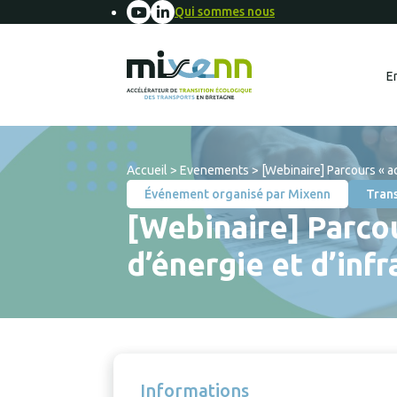
Qui sommes nous
E
Accueil
>
Evenements
>
[Webinaire] Parcours « a
Événement organisé par Mixenn
Trans
[Webinaire] Parcou
d’énergie et d’inf
Informations