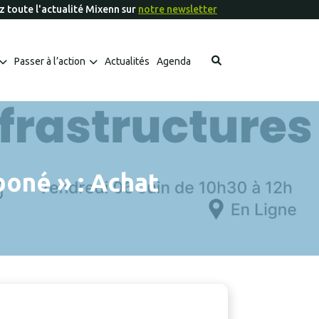
 toute l'actualité Mixenn sur
notre newsletter
Passer à l’action
Actualités
Agenda
Les fiches outils Mixenn à télécharger
Les aides financières et appels à projets
boné » : Achat