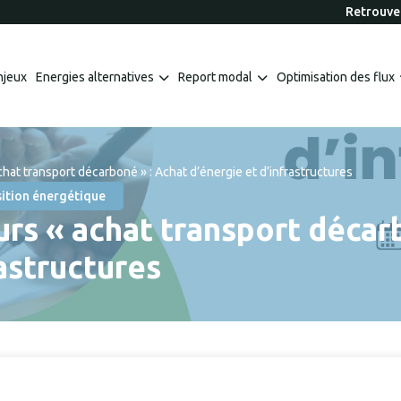
Retrouvez
njeux
Energies alternatives
Report modal
Optimisation des flux
chat transport décarboné » : Achat d’énergie et d’infrastructures
ition énergétique
rs « achat transport décar
rastructures