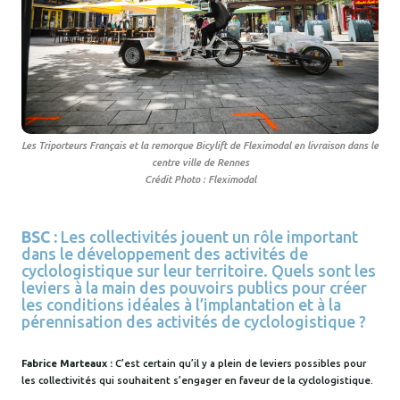
Les Triporteurs Français et la remorque Bicylift de Fleximodal en livraison dans le
centre ville de Rennes
Crédit Photo : Fleximodal
BSC :
Les collectivités jouent un rôle important
dans le développement des activités de
cyclologistique sur leur territoire. Quels sont les
leviers à la main des pouvoirs publics pour créer
les conditions idéales à l’implantation et à la
pérennisation des activités de cyclologistique ?
Fabrice Marteaux :
C’est certain qu’il y a plein de leviers possibles pour
les collectivités qui souhaitent s’engager en faveur de la cyclologistique.