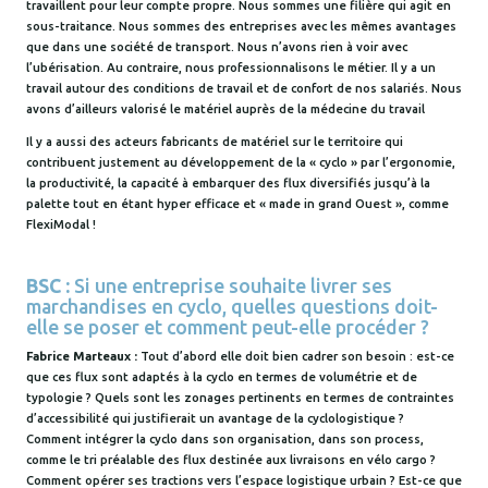
travaillent pour leur compte propre. Nous sommes une filière qui agit en
sous-traitance. Nous sommes des entreprises avec les mêmes avantages
que dans une société de transport. Nous n’avons rien à voir avec
l’ubérisation. Au contraire, nous professionnalisons le métier. Il y a un
travail autour des conditions de travail et de confort de nos salariés. Nous
avons d’ailleurs valorisé le matériel auprès de la médecine du travail
Il y a aussi des acteurs fabricants de matériel sur le territoire qui
contribuent justement au développement de la « cyclo » par l’ergonomie,
la productivité, la capacité à embarquer des flux diversifiés jusqu’à la
palette tout en étant hyper efficace et « made in grand Ouest », comme
FlexiModal !
BSC :
Si une entreprise souhaite livrer ses
marchandises en cyclo, quelles questions doit-
elle se poser et comment peut-elle procéder ?
Fabrice Marteaux :
Tout d’abord elle doit bien cadrer son besoin : est-ce
que ces flux sont adaptés à la cyclo en termes de volumétrie et de
typologie ? Quels sont les zonages pertinents en termes de contraintes
d’accessibilité qui justifierait un avantage de la cyclologistique ?
Comment intégrer la cyclo dans son organisation, dans son process,
comme le tri préalable des flux destinée aux livraisons en vélo cargo ?
Comment opérer ses tractions vers l’espace logistique urbain ? Est-ce que