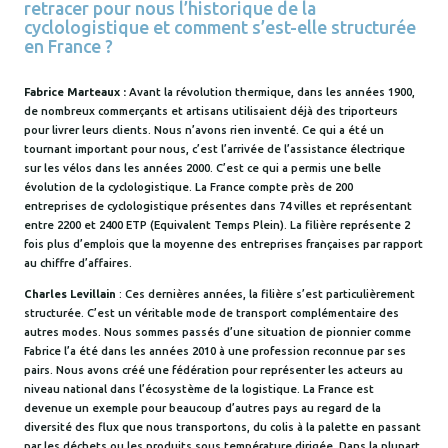
retracer pour nous l’historique de la
cyclologistique et comment s’est-elle structurée
en France ?
Fabrice Marteaux :
Avant la révolution thermique, dans les années 1900,
de nombreux commerçants et artisans utilisaient déjà des triporteurs
pour livrer leurs clients. Nous n’avons rien inventé. Ce qui a été un
tournant important pour nous, c’est l’arrivée de l’assistance électrique
sur les vélos dans les années 2000. C’est ce qui a permis une belle
évolution de la cyclologistique. La France compte près de 200
entreprises de cyclologistique présentes dans 74 villes et représentant
entre 2200 et 2400 ETP (Equivalent Temps Plein). La filière représente 2
fois plus d’emplois que la moyenne des entreprises françaises par rapport
au chiffre d’affaires.
Charles Le
v
illain
: Ces dernières années, la filière s’est particulièrement
structurée. C’est un véritable mode de transport complémentaire des
autres modes. Nous sommes passés d’une situation de pionnier comme
Fabrice l’a été dans les années 2010 à une profession reconnue par ses
pairs. Nous avons créé une fédération pour représenter les acteurs au
niveau national dans l’écosystème de la logistique. La France est
devenue un exemple pour beaucoup d’autres pays au regard de la
diversité des flux que nous transportons, du colis à la palette en passant
par les déchets ou les produits sous température dirigée. Dans la plupart