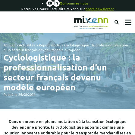
Qui sommes nous
Retrouvez toute l'actualité Mixenn sur
notre newsletter
Accueil
>
Actualités
>
Report modal
>
Cyclologistique : la professionnalisation
d’un secteur français devenu modèle européen
Cyclologistique : la
professionnalisation d’un
secteur français devenu
modèle européen
Publié le 26/08/2024
Dans un monde en pleine mutation où la transition écologique
devient une priorité, la cyclologistique apparaît comme une
solution innovante et durable pour le transport de marchandises en