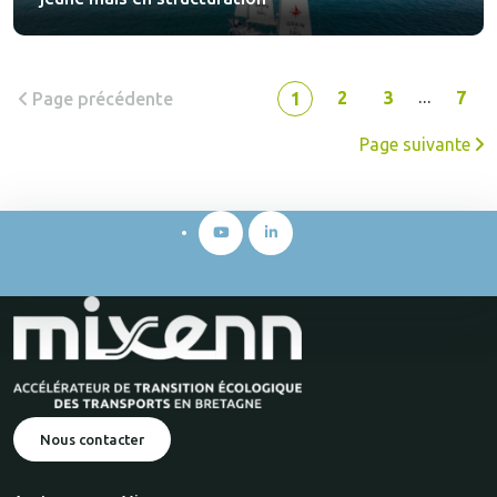
2
3
7
Page précédente
1
…
Page suivante
Nous contacter