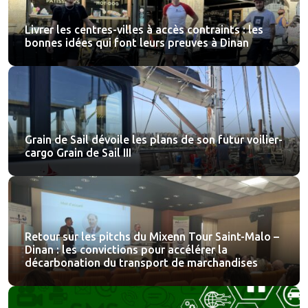
Livrer les centres-villes à accès contraints : les
bonnes idées qui font leurs preuves à Dinan
Grain de Sail dévoile les plans de son futur voilier-
cargo Grain de Sail III
Retour sur les pitchs du Mixenn Tour Saint-Malo –
Dinan : les convictions pour accélérer la
décarbonation du transport de marchandises