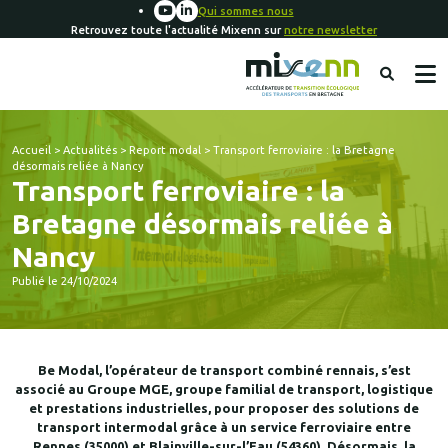
Qui sommes nous
Retrouvez toute l'actualité Mixenn sur
notre newsletter
Accueil
>
Actualités
>
Report modal
>
Transport ferroviaire : la Bretagne
désormais reliée à Nancy
Transport ferroviaire : la
Bretagne désormais reliée à
Nancy
Publié le 24/10/2024
Be Modal, l’opérateur de transport combiné rennais, s’est
associé au Groupe MGE, groupe familial de transport, logistique
et prestations industrielles, pour proposer des solutions de
transport intermodal grâce à un service ferroviaire entre
Rennes (35000) et Blainville-sur-l’Eau (54360). Désormais, la